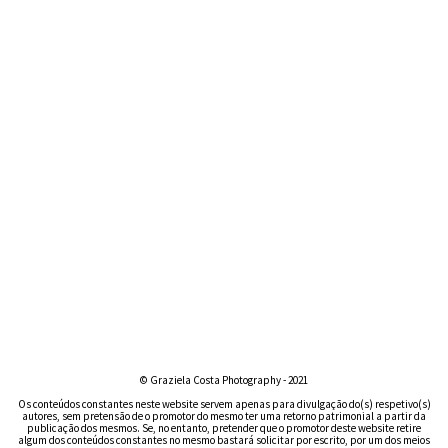
EXPOSIÇÕES
PORTFOLIO
© Graziela Costa Photography - 2021
Os conteúdos constantes neste website servem apenas para divulgação do(s) respetivo(s)
autores, sem pretensão de o promotor do mesmo ter uma retorno patrimonial a partir da
publicação dos mesmos. Se, no entanto, pretender que o promotor deste website retire
algum dos conteúdos constantes no mesmo bastará solicitar por escrito, por um dos meios